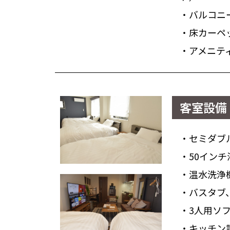
・バルコニ
・床カーペ
・アメニテ
客室設備 
・セミダブ
・50イン
・温水洗浄
・バスタブ
・3人用ソ
・キッチン