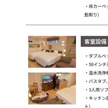
・床カーペ
髭剃り）
客室設備 
・ダブルベ
・50イン
・温水洗浄
・バスタブ
・3人用ソ
・キッチン
ト）