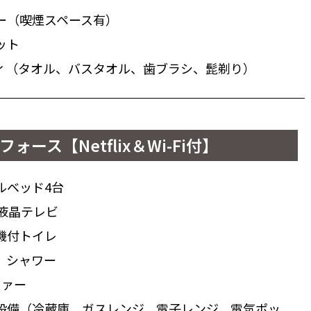
ー（喫煙スペース有）
ット
ィ（タオル、バスタオル、歯ブラシ、髭剃り）
フォース【Netflix＆Wi-Fi付】
ルベッド4台
チ液晶テレビ
機付トイレ
、シャワー
ファー
設備（冷蔵庫、ガスレンジ、電子レンジ、電気ポッ